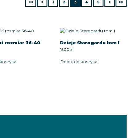
<<
<
1
2
3
4
5
>
>>
ki rozmiar 36-40
Dzieje Starogardu tom I
15,00
zł
koszyka
Dodaj do koszyka