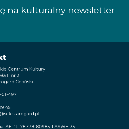
ię na kulturalny newsletter
kt
kie Centrum Kultury
ła II nr 3
rogard Gdański
0-01-497
 29 45
t@sck.starogard.pl
ia: AE:PL-78778-80985-FASWE-35