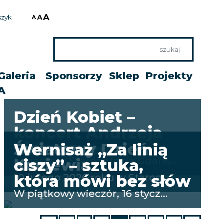
szyk
Galeria
Sponsorzy
Sklep
Projekty
A
Dzień Kobiet –
koncert Andrzeja
Piasecznego
Światowy Dzień
Wernisaż „Za linią
6 marca w Starogardzie Gdańs...
Kociewia
ciszy” – sztuka,
10 lutego 2026 roku w Starog...
która mówi bez słów
W piątkowy wieczór, 16 stycz...