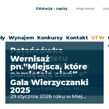
Edukacja - zapisy
Moje konto
Ko
ły
Wynajem
Konkursy
Kontakt
UTW
Potańcówka
Uniwersytetu
Wernisaż
Trzeciego Wieku z
pn.”Miejsca, które
okazji Dnia Kobiet
pamiętają cień” –
11 marca w Sali Kryształowej...
Adam Jakub Haras
Gala Wierzyczanki
20 lutego w Galerii A im. Mi...
2025
29 stycznia 2026 roku w Miej...