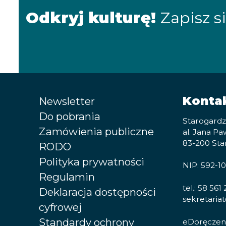
Odkryj kulturę!
Zapisz s
Konta
Newsletter
Do pobrania
Starogardz
Zamówienia publiczne
al. Jana Paw
83-200 Sta
RODO
Polityka prywatności
NIP: 592-1
Regulamin
tel.: 58 561
Deklaracja dostępności
sekretaria
cyfrowej
Standardy ochrony
eDoręczen